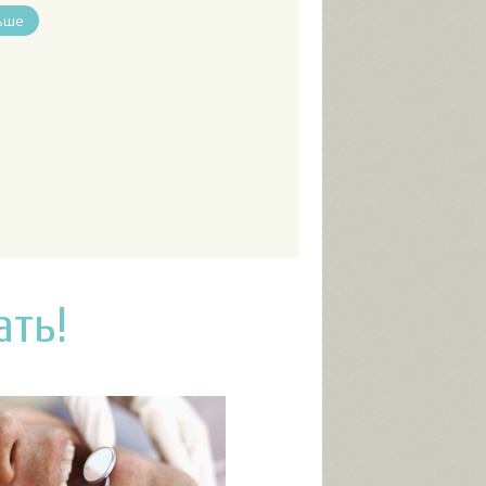
ьше
ать!