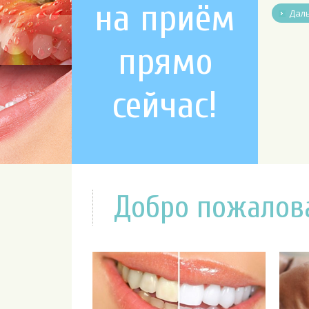
на приём
Дал
прямо
сейчас!
Добро пожалов