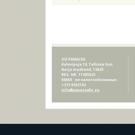
OÜ PANACEA
Kalevipoja 10, Tallinna linn,
Harju maakond, 13625
REG. NR. 11385523
KMKR : не налогообязанные.
+372 6352163
info@panaceahr.eu