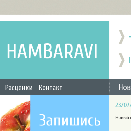
A
HAMBARAVI
Нов
Расценки
Контакт
23/07
Запишись
Новый 