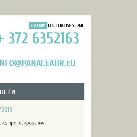
РУССКИЙ
EESTI
ENGLISH
SUOMI
+ 372 6352163
INFO@PANACEAHR.EU
ости
/2013
вид протезирования