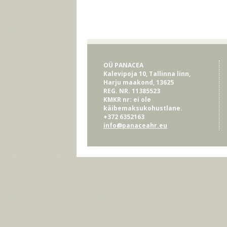
OÜ PANACEA
Kalevipoja 10, Tallinna linn,
Harju maakond, 13625
REG. NR. 11385523
KMKR nr: ei ole
käibemaksukohustlane.
+372 6352163
info@panaceahr.eu