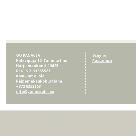
OÜ PANACEA
Услуги
Kalevipoja 10, Tallinna linn,
Расценки
Harju maakond, 13625
REG. NR. 11385523
KMKR nr: ei ole
käibemaksukohustlane.
+372 6352163
info@panaceahr.eu